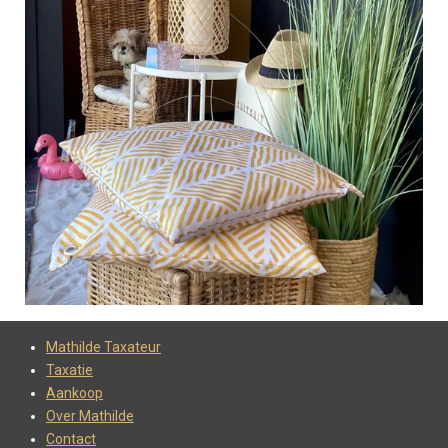
Mathilde Taxateur
Taxatie
Aankoop
Over Mathilde
Contact