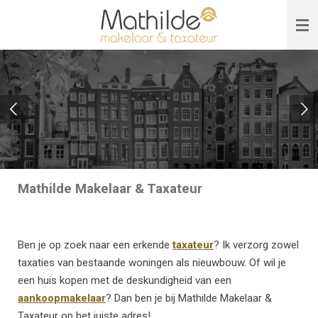
Ga
direct
naar
de
hoofdinhoud
Mathilde Makelaar & Taxateur
Ben je op zoek naar een erkende
taxateur
? Ik verzorg zowel
taxaties van bestaande woningen als nieuwbouw. Of wil je
een huis kopen met de deskundigheid van een
aankoopmakelaar
? Dan ben je bij Mathilde Makelaar &
Taxateur op het juiste adres!